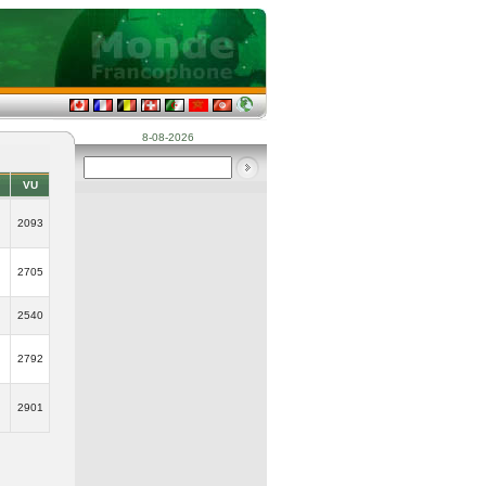
8-08-2026
VU
2093
2705
2540
2792
2901