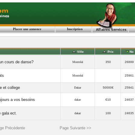
Placer une annonce
Inscription
Ville
Prix
No
’un cours de danse?
Montréal
350
26899
nts
Montréal
25961
 et college
Dakar
50000€
25941
ujours a vos besoins
dakar
€10
24637
 gala ect.
dakar
100
24635
ge Précédente
Page Suivante >>