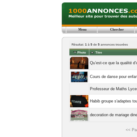
Menu
Chercher
Résultat:
1
à
5
de
5
annonces trouvées
Photo
Titre
Qu’est-ce que la qualité d
Cours de danse pour enfa
Professeur de Maths Lycee
Habib groupe s'adaptes to
decoration de mariage dine
<< Pa