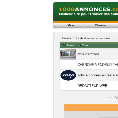
Menu
Chercher
Résultat:
1
à
4
de
4
annonces trouvées
Photo
Titre
offre d'emplois
CHERCHE VENDEUR / V
Jobs à Londres en restaurat
REDACTEUR WEB
<< Pa