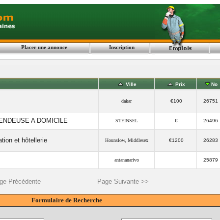
Placer une annonce
Inscription
Ville
Prix
No
dakar
€100
26751
ENDEUSE A DOMICILE
STEINSEL
€
26496
ion et hôtellerie
Hounslow, Middlesex
€1200
26283
antananarivo
25879
ge Précédente
Page Suivante >>
Formulaire de Recherche