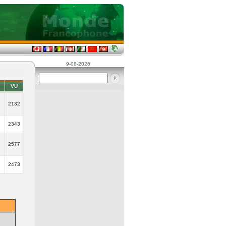
9-08-2026
VU
2132
2343
2577
2473