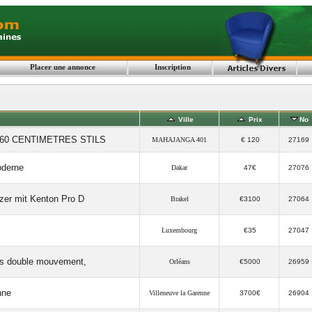
Placer une annonce
Inscription
Ville
Prix
No
0 CENTIMETRES STILS
MAHAJANGA 401
€ 120
27169
oderne
Dakar
47€
27076
zer mit Kenton Pro D
Brakel
€3100
27064
Luxembourg
€35
27047
es double mouvement,
Orléans
€5000
26959
nne
Villeneuve la Garenne
3700€
26904