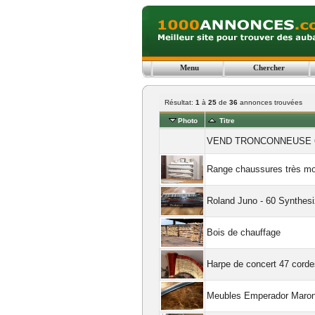
Menu
Chercher
Résultat:
1
à
25
de
36
annonces trouvées
Photo
Titre
VEND TRONCONNEUSE 6
Range chaussures très m
Roland Juno - 60 Synthesi
Bois de chauffage
Harpe de concert 47 cord
Meubles Emperador Maro