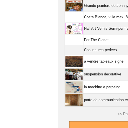
Grande peinture de Johnny
Costa Blanca, villa max. 
Nail Art Vernis Semi-perm
For The Closet
Chaussures perlees
a vendre tableaux signe
suspension decorative
la machine a parpaing
porte de communication en
<< Pa