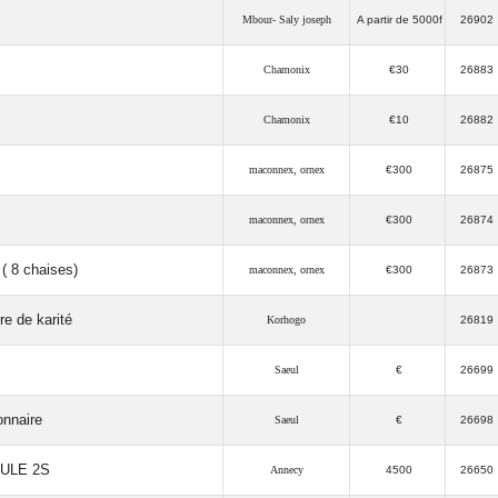
Mbour- Saly joseph
A partir de 5000f
26902
Chamonix
€30
26883
Chamonix
€10
26882
maconnex, ornex
€300
26875
maconnex, ornex
€300
26874
( 8 chaises)
maconnex, ornex
€300
26873
re de karité
Korhogo
26819
Saeul
€
26699
onnaire
Saeul
€
26698
ULE 2S
Annecy
4500
26650