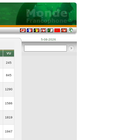
5-08-2026
VU
245
845
1290
1586
1819
1947