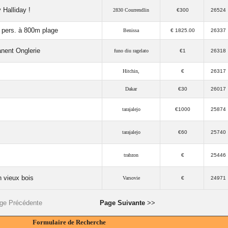
 Halliday !
2830 Courrendlin
€300
26524
8 pers. à 800m plage
Benissa
€ 1825.00
26337
anent Onglerie
funo diu ragelato
€1
26318
Hitchin,
€
26317
Dakar
€30
26017
tarajalejo
€1000
25874
tarajalejo
€60
25740
trabzon
€
25446
 vieux bois
Varsovie
€
24971
ge Précédente
Page Suivante
>>
Formulaire de Recherche