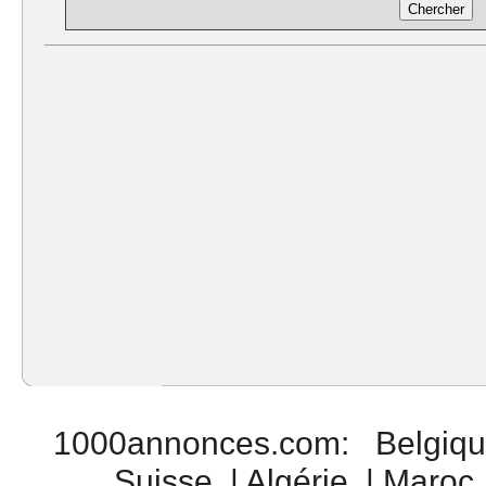
1000annonces.com
:
Belgiq
Suisse
|
Algérie
|
Maroc