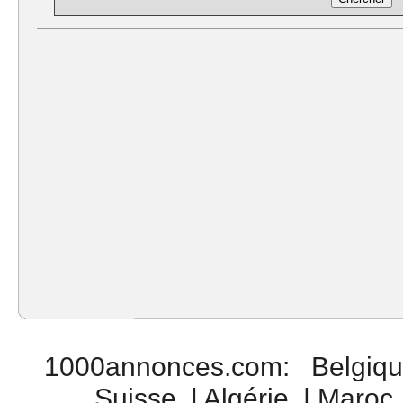
1000annonces.com
:
Belgiq
Suisse
|
Algérie
|
Maroc