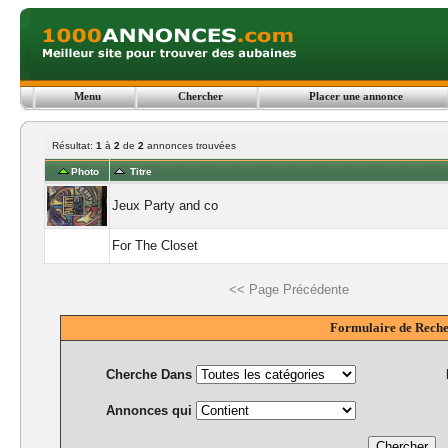
Menu
Chercher
Placer une annonce
Résultat:
1
à
2
de
2
annonces trouvées
Photo
Titre
Jeux Party and co
For The Closet
<< Page Précédente
Formulaire de Rech
Cherche Dans
Annonces qui