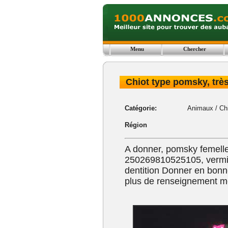
Menu
Chercher
Chiot type pomsky, très
Catégorie:
Animaux
/
Ch
Région
A donner, pomsky femelle 
250269810525105, vermifu
dentition Donner en bonn
plus de renseignement m