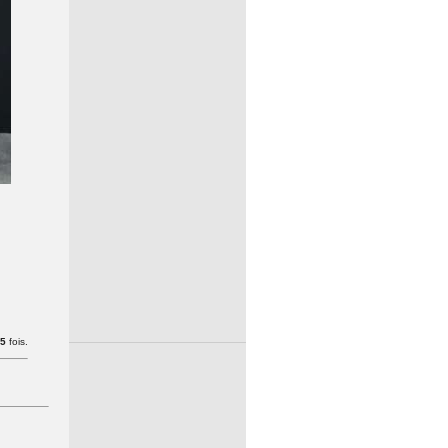
5
fois.