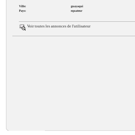
Ville:
guayaqui
Pays:
equateur
Voir toutes les annonces de
l'utilisateur