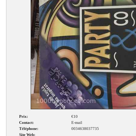
Prix:
€10
Contact:
E-mail
Téléphone:
0034638037735
Site Web: