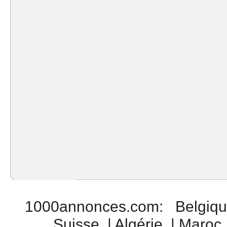
1000annonces.com
:
Belgiq
Suisse
|
Algérie
|
Maroc