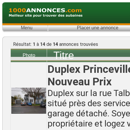
Menu
Placer une annonce
Résultat:
1
à
14
de
14
annonces trouvées
Titre
Photo
Duplex Princevill
Nouveau Prix
Duplex sur la rue Talb
situé près des servic
garage détaché. Soy
propriétaire et logez