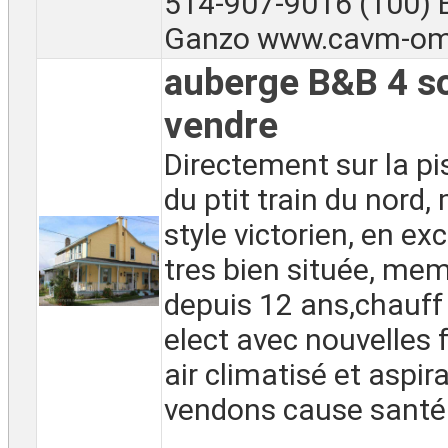
514-907-9016 (100) 
Ganzo www.cavm-omb
auberge B&B 4 so
vendre
Directement sur la pi
du ptit train du nord,
style victorien, en exc
tres bien située, me
depuis 12 ans,chauff 
elect avec nouvelles 
air climatisé et aspir
vendons cause santé
...