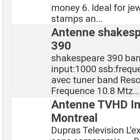
money 6. Ideal for jew
stamps an...
Antenne shakesp
390
shakespeare 390 ba
input:1000 ssb:frequ
avec tuner band Res
Frequence 10.8 Mtz...
Antenne TVHD In
Montreal
Dupras Television L’e