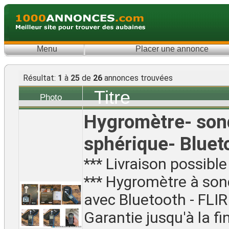
Menu
Placer une annonce
Résultat:
1
à
25
de
26
annonces trouvées
Titre
Photo
Hygromètre- son
sphérique- Bluet
*** Livraison possible
*** Hygromètre à son
avec Bluetooth - FLI
Garantie jusqu'à la fi