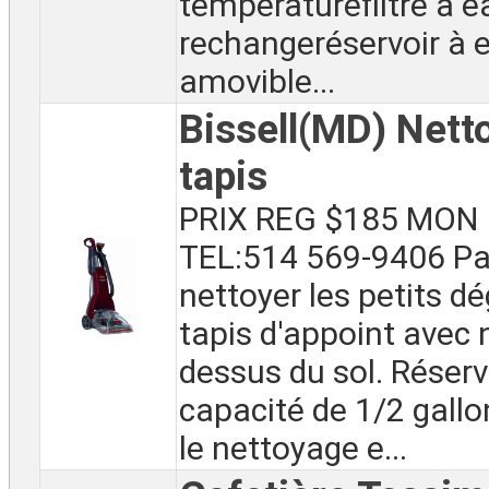
températurefiltre à e
rechangeréservoir à e
amovible...
Bissell(MD) Nett
tapis
PRIX REG $185 MON 
TEL:514 569-9406 Par
nettoyer les petits dé
tapis d'appoint avec 
dessus du sol. Réserv
capacité de 1/2 gallo
le nettoyage e...