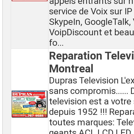
appels entrants sur n
service de Voix sur IP 
SkypeIn, GoogleTalk,
VoipDiscount et beau
fo...
Reparation Telev
Montreal
Dupras Television L'e
sans compromis......
television est a votre
depuis 1952 !!! Repar
toutes marques: Tele
geants ACL LCD LED