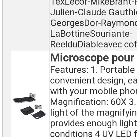
TexLecor-MikeBrant-
Julien-Claude Gauthi
GeorgesDor-Raymon
LaBottineSouriante-
ReelduDiableavec coff
Microscope pou
Features: 1. Portable
convenient design, ea
with your mobile pho
Magnification: 60X 3.
light of the magnifyi
provides enough light
conditions 4 UV LED 