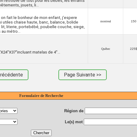
n retrouve de tout pour les bébés, les enfants
tements, jouets, li...
 on fait le bonheur de mon enfant, j'espere
montreal
150
si utiles chaise haute, banc, balance, bolide
, lit, literie, portebébé, poubelle couche, siege,
 au métro...
Québec
225
24''X37''incluant matelas de 4''...
Précédente
Page Suivante >>
Formulaire de Recherche
Région de
Le(s) mot