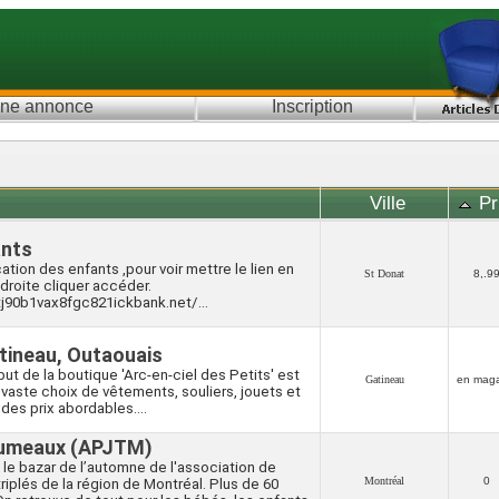
une annonce
Inscription
Ville
Pr
ants
cation des enfants ,pour voir mettre le lien en
St Donat
8,.9
 droite cliquer accéder.
j90b1vax8fgc821ickbank.net/...
atineau, Outaouais
 but de la boutique 'Arc-en-ciel des Petits' est
Gatineau
en maga
un vaste choix de vêtements, souliers, jouets et
 des prix abordables....
jumeaux (APJTM)
 le bazar de l’automne de l'association de
Montréal
0
riplés de la région de Montréal. Plus de 60