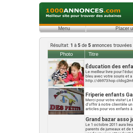
Menu
Placer 
Résultat:
1
à
5
de
5
annonces trouvées
Photo
Titre
Éducation des enf
Le meilleur livre pour l'édu
bleu avec votre souris et a
http://d6973.hop.cldsg2mt
Friperie enfants G
Merci pour votre visite! Le
d'offrir à notre clientèle 
articles pour vos enfants à
Grand bazar asso 
Le 1 octobre 2011 aura lieu
parents de jumeaux et de t