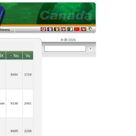
8-08-2026
ix
No.
Vu
9
9484
1719
sin
9136
2461
8685
2238