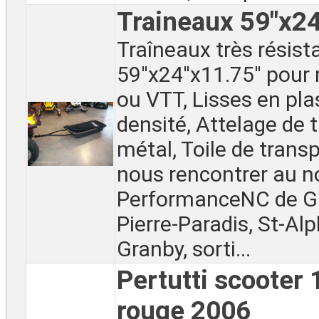
Traineaux 59"x2
Traîneaux très résist
59''x24''x11.75'' pou
ou VTT, Lisses en pla
densité, Attelage de t
métal, Toile de trans
nous rencontrer au 
PerformanceNC de Gr
Pierre-Paradis, St-Al
Granby, sorti...
Pertutti scooter
rouge 2006