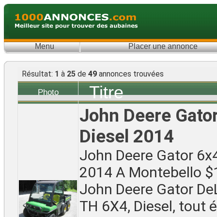
Menu
Placer une annonce
Résultat:
1
à
25
de
49
annonces trouvées
Titre
Photo
John Deere Gato
Diesel 2014
John Deere Gator 6x4
2014 A Montebello 
John Deere Gator De
TH 6X4, Diesel, tout é