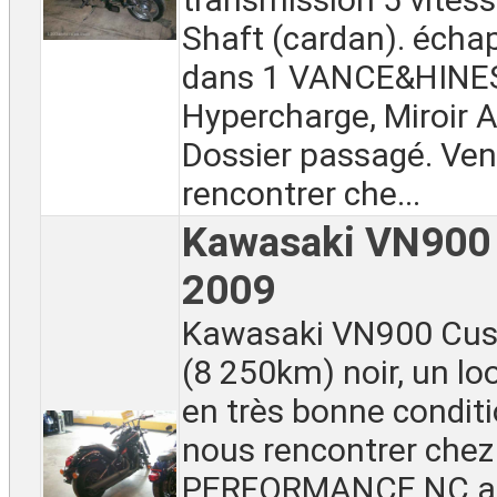
Shaft (cardan). éch
dans 1 VANCE&HINES,
Hypercharge, Miroir A
Dossier passagé. Ve
rencontrer che...
Kawasaki VN900
2009
Kawasaki VN900 Cu
(8 250km) noir, un lo
en très bonne condit
nous rencontrer chez
PERFORMANCE NC a