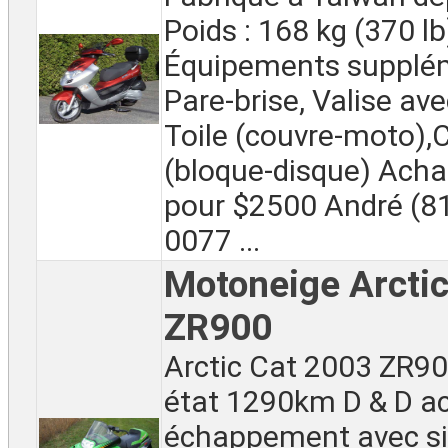
Poids : 168 kg (370 lb
Équipements supplém
Pare-brise, Valise ave
Toile (couvre-moto)
(bloque-disque) Ach
pour $2500 André (8
0077 ...
Motoneige Arcti
ZR900
Arctic Cat 2003 ZR90
état 1290km D & D a
échappement avec si