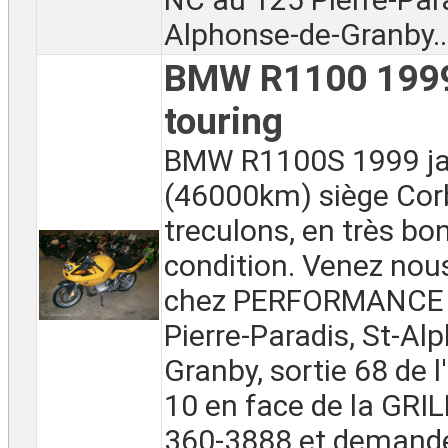
Alphonse-de-Granby..
BMW R1100 1999
touring
BMW R1100S 1999 j
(46000km) siège Corb
treculons, en très bo
condition. Venez nou
chez PERFORMANCE 
Pierre-Paradis, St-Al
Granby, sortie 68 de 
10 en face de la GRI
360-3888 et demand