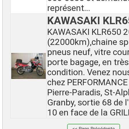
représent...
KAWASAKI KLR6
KAWASAKI KLR650 2
(22000km),chaine spr
pneus neuf, vitre cou
porte bagage, en trè
condition. Venez nou
chez PERFORMANCE 
Pierre-Paradis, St-Al
Granby, sortie 68 de 
10 en face de la GRIL
<< Page Précédente