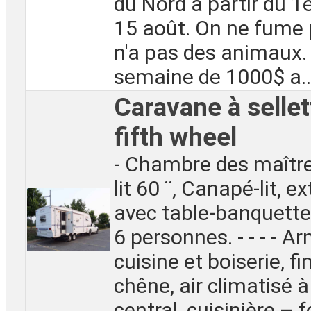
du Nord a partir du 1
15 août. On ne fume 
n'a pas des animaux.
semaine de 1000$ a..
Caravane à sellett
fifth wheel
- Chambre des maîtr
lit 60 ¨, Canapé-lit, e
avec table-banquette-
6 personnes. - - - - A
cuisine et boiserie, fi
chêne, air climatisé 
central, cuisinière – f