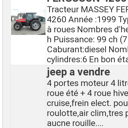
Tracteur MASSEY F
4260 Année :1999 Typ
à roues Nombres d'h
h Puissance: 99 ch (
Caburant:diesel Nom
cylindres:6 En bon état
jeep a vendre
4 portes moteur 4 lit
roue été + 4 roue hive
cruise,frein elect. pou
roulotte,air clim,tres
aucne rouille....