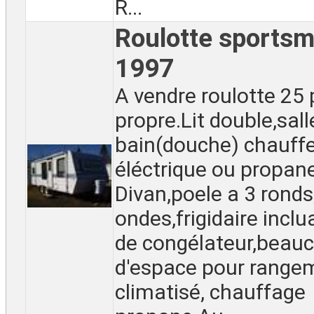
R...
Roulotte sportsm
1997
A vendre roulotte 25 p
propre.Lit double,sall
bain(douche) chauff
éléctrique ou propane
Divan,poele a 3 ronds
ondes,frigidaire incl
de congélateur,beau
d'espace pour rangem
climatisé, chauffage