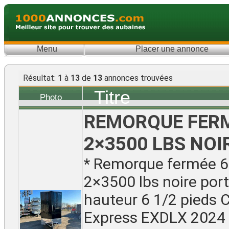
Menu
Placer une annonce
Résultat:
1
à
13
de
13
annonces trouvées
Titre
Photo
REMORQUE FERM
2×3500 LBS NOI
* Remorque fermée 
2×3500 lbs noire por
hauteur 6 1/2 pieds 
Express EXDLX 2024 