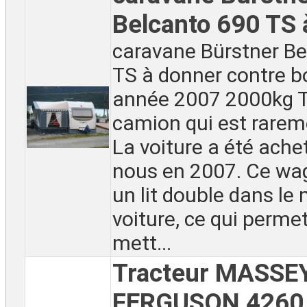
Belcanto 690 TS 
caravane Bürstner Be
TS à donner contre b
année 2007 2000kg T
camion qui est rareme
La voiture a été ache
nous en 2007. Ce wag
un lit double dans le 
voiture, ce qui perme
mett...
Tracteur MASSE
FERGUSON 4260