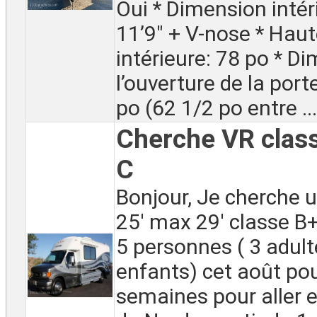
Oui * Dimension intéri
11’9″ + V-nose * Hau
intérieure: 78 po * D
l’ouverture de la porte
po (62 1/2 po entre ...
Cherche VR clas
C
Bonjour, Je cherche 
25' max 29' classe B
5 personnes ( 3 adult
enfants) cet août po
semaines pour aller 