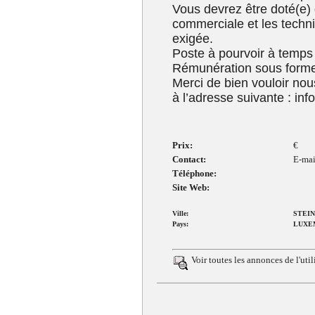
Vous devrez être doté(e) d
commerciale et les techn
exigée.
Poste à pourvoir à temps 
Rémunération sous forme
Merci de bien vouloir nou
à l’adresse suivante : in
Prix:
€
Contact:
E-mai
Téléphone:
Site Web:
Ville:
STEI
Pays:
LUXE
Voir toutes les annonces de
l'uti